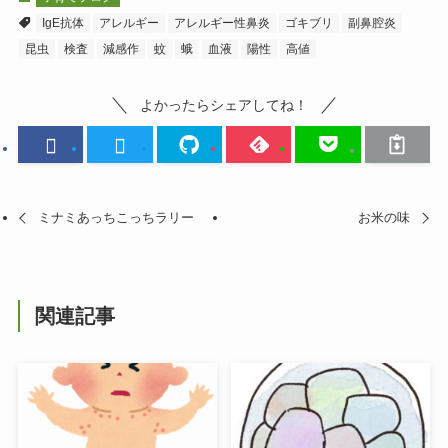
IgE抗体
アレルギー
アレルギー性鼻炎
ゴキブリ
副鼻腔炎
昆虫
検査
減感作
蚊
蛾
血液
陽性
高値
よかったらシェアしてね！
ミナミあっちこっちラリー
お米の味
関連記事