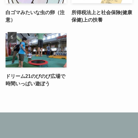
白ゴマみたいな虫の卵（注
所得税法上と社会保険(健康
意）
保健)上の扶養
ドリーム21のびのび広場で
時間いっぱい遊ぼう