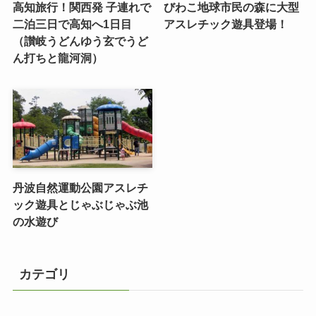
高知旅行！関西発 子連れで
びわこ地球市民の森に大型
二泊三日で高知へ1日目
アスレチック遊具登場！
（讃岐うどんゆう玄でうど
ん打ちと龍河洞）
丹波自然運動公園アスレチ
ック遊具とじゃぶじゃぶ池
の水遊び
カテゴリ