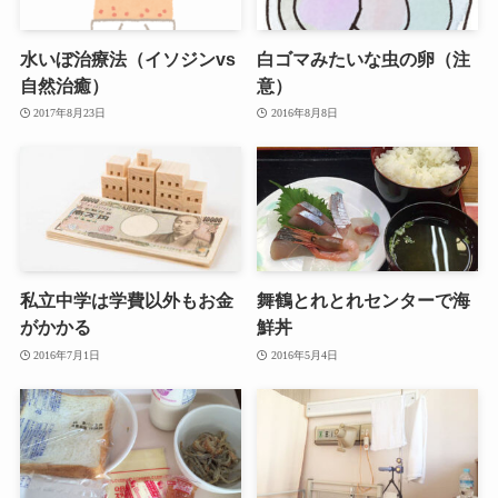
水いぼ治療法（イソジンvs
白ゴマみたいな虫の卵（注
自然治癒）
意）
2017年8月23日
2016年8月8日
私立中学は学費以外もお金
舞鶴とれとれセンターで海
がかかる
鮮丼
2016年7月1日
2016年5月4日